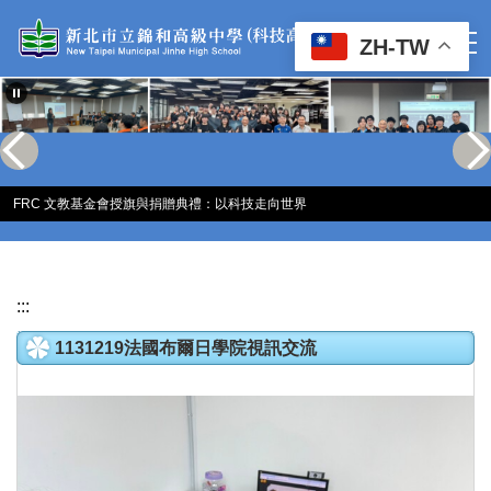
跳
到
ZH-TW
主
要
內
容
區
FRC 文教基金會授旗與捐贈典禮：以科技走向世界
:::
1131219法國布爾日學院視訊交流