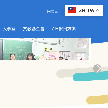
ZH-TW
:::
回首頁
網站導覽
人事室
文教基金會
AI+假日方案
115