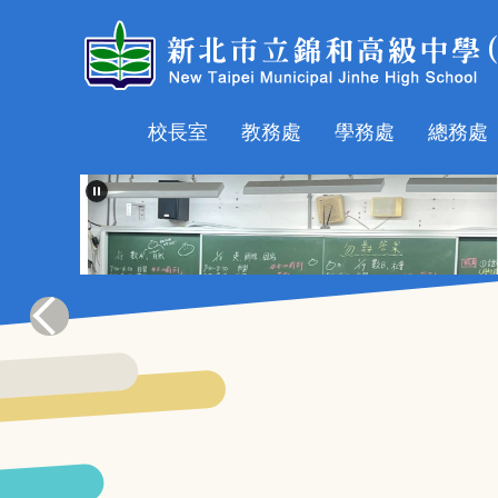
跳
到
主
要
內
校長室
教務處
學務處
總務處
容
區
錦堡最強應援！聰明餅在手，學測我最「行」！