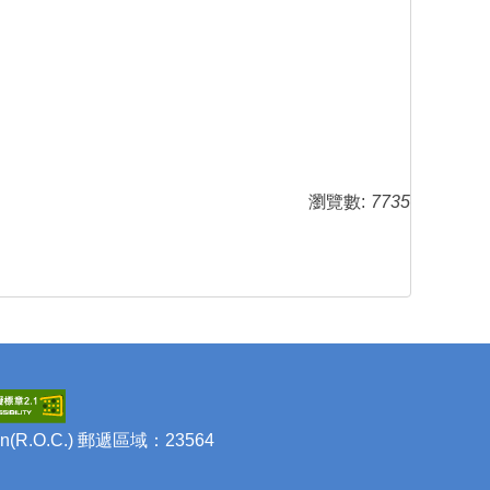
瀏覽數:
7735
iwan(R.O.C.) 郵遞區域：23564