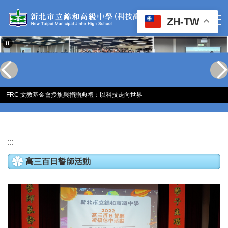
跳
到
ZH-TW
主
要
內
容
區
FRC 文教基金會授旗與捐贈典禮：以科技走向世界
:::
高三百日誓師活動